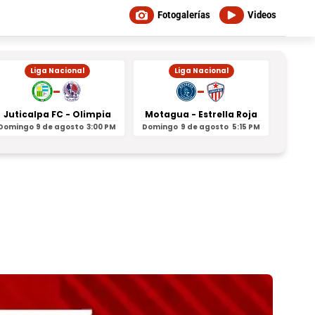
Fotogalerías
Videos
Liga Nacional
Liga Nacional
-
-
Juticalpa FC - Olimpia
Motagua - Estrella Roja
Indepe
Domingo
9 de agosto
3:00 PM
Domingo
9 de agosto
5:15 PM
Domin