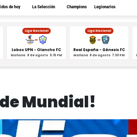
tidos de hoy
La Selección
Champions
Legionarios
Liga Nacional
Liga Nacional
-
-
Lobos UPN - Olancho FC
Real España - Génesis FC
Mañana
8 de agosto
5:15 PM
Mañana
8 de agosto
7:30 PM
de Mundial!