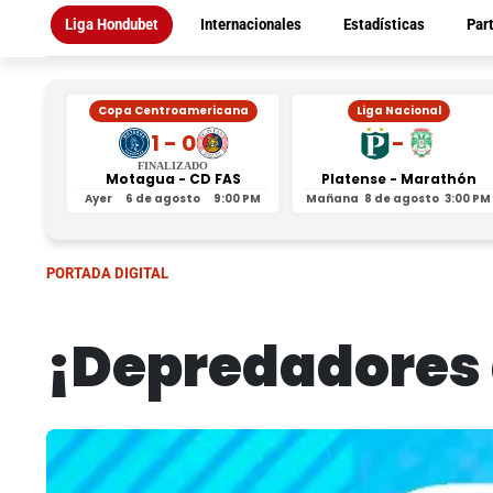
Liga Hondubet
Internacionales
Estadísticas
Par
Copa Centroamericana
Liga Nacional
1 - 0
-
FINALIZADO
Motagua - CD FAS
Platense - Marathón
Ayer
6 de agosto
9:00 PM
Mañana
8 de agosto
3:00 PM
PORTADA DIGITAL
¡Depredadores 