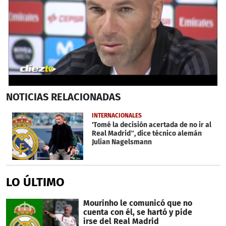
0
NOTICIAS
RELACIONADAS
seconds
of
1
INTERNACIONALES
minute,
'Tomé la decisión acertada de no ir al
16
Real Madrid”, dice técnico alemán
seconds
Julian Nagelsmann
LO ÚLTIMO
Mourinho le comunicó que no
cuenta con él, se hartó y pide
irse del Real Madrid