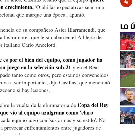
4
en crecimiento.
'Ojalá las expectativas sean una
pcional que marque una época', apuntó.
LO 
nencia de su compañero Asier Illarramendi, que
a los rumores que le situaban en el Athletic de
r italiano Carlo Ancelotti.
e es por el bien del equipo, como jugador ha
su juego en la selección sub-21
y en el Real
cipado tanto como otros, pero estamos convencidos
n va a ser importante', dijo Casillas, que mencionó
zcoano si hay lesiones.
Copa del Rey
bre la vuelta de la eliminatoria de
a que vio al equipo azulgrana como 'claro
cada equipo jugó con 'sus armas y su estilo'. No
da provocar enfrentamientos entre jugadores de
ón española.