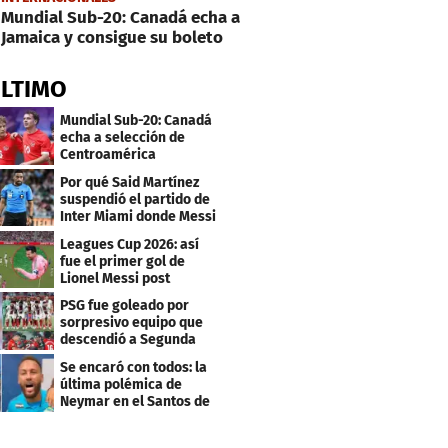
Mundial Sub-20: Canadá echa a
Jamaica y consigue su boleto
ÚLTIMO
Mundial Sub-20: Canadá
echa a selección de
Centroamérica
Por qué Said Martínez
suspendió el partido de
Inter Miami donde Messi
marcó doblete
Leagues Cup 2026: así
fue el primer gol de
Lionel Messi post
Mundial
PSG fue goleado por
sorpresivo equipo que
descendió a Segunda
división
Se encaró con todos: la
última polémica de
Neymar en el Santos de
Brasil