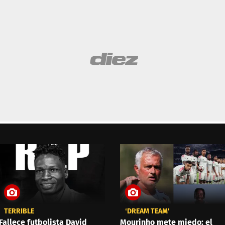
TERRIBLE
‘DREAM TEAM'
Fallece futbolista David
Mourinho mete miedo: el