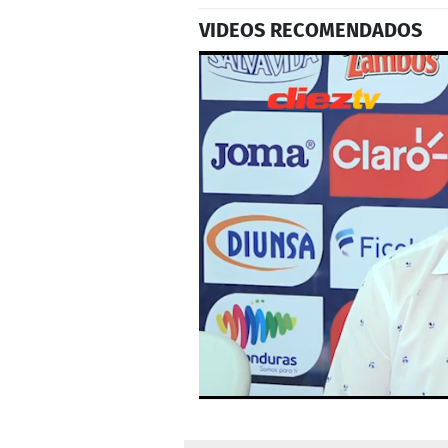
VIDEOS RECOMENDADOS
0
seconds
of