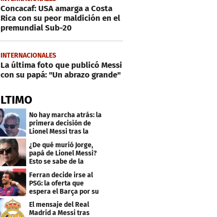
Concacaf: USA amarga a Costa
Rica con su peor maldición en el
premundial Sub-20
INTERNACIONALES
La última foto que publicó Messi
con su papá: "Un abrazo grande"
ÚLTIMO
No hay marcha atrás: la
primera decisión de
Lionel Messi tras la
muerte de su padre
¿De qué murió Jorge,
papá de Lionel Messi?
Esto se sabe de la
enfermedad
Ferran decide irse al
PSG: la oferta que
espera el Barça por su
traspaso
El mensaje del Real
Madrid a Messi tras