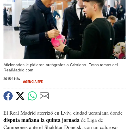
X
X
X
Aficionados le pidieron autógrafos a Cristiano. Fotos tomas del
RealMadrid.com
2015-11-24
AGENCIA EFE
El Real Madrid aterrizó en Lviv, ciudad ucraniana donde
disputa mañana la quinta jornada
de Liga de
Campeones ante el Shakhtar Donetsk, con un caluroso