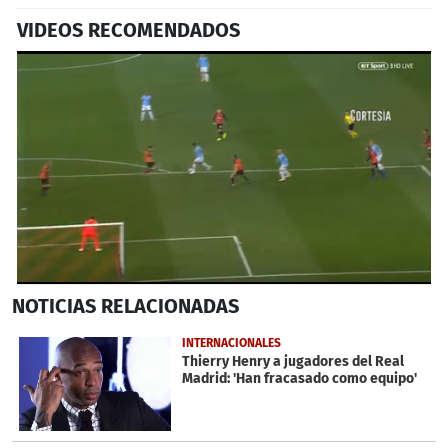
VIDEOS RECOMENDADOS
0
NOTICIAS
RELACIONADAS
seconds
of
1
INTERNACIONALES
minute,
Thierry Henry a jugadores del Real
19
Madrid: 'Han fracasado como equipo'
seconds