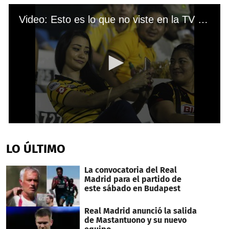
Video: Esto es lo que no viste en la TV entre Real España vs Motagua
0
seconds
of
LO ÚLTIMO
1
minute,
6
La convocatoria del Real
seconds
Madrid para el partido de
este sábado en Budapest
Real Madrid anunció la salida
de Mastantuono y su nuevo