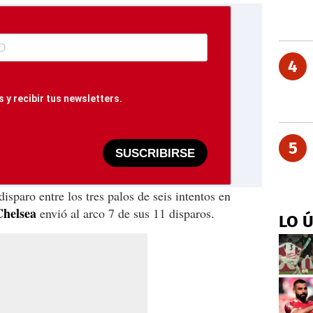
4
 y recibir tus newsletters.
5
SUSCRIBIRSE
sparo entre los tres palos de seis intentos en
Chelsea
envió al arco 7 de sus 11 disparos.
LO 