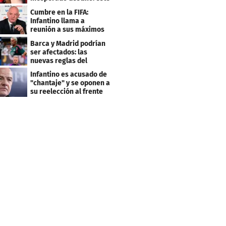
será su club
Cumbre en la FIFA:
Infantino llama a
reunión a sus máximos
dirigentes
Barca y Madrid podrían
ser afectados: las
nuevas reglas del
arbitraje en LaLiga
Infantino es acusado de
"chantaje" y se oponen a
su reelección al frente
de la FIFA