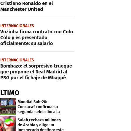
Cristiano Ronaldo en el
Manchester United
INTERNACIONALES
Vozinha firma contrato con Colo
Colo y es presentado
oficialmente: su salario
INTERNACIONALES
Bombazo: el sorpresivo trueque
que propone el Real Madrid al
PSG por el fichaje de Mbappé
ÚLTIMO
Mundial Sub-20:
Concacaf confirma su
segunda selección a la
Copa del Mundo 2027
Salah rechaza millones
de Arabia y elige un
inesperado destino: este