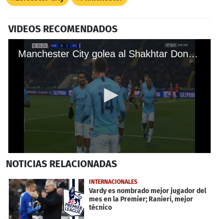
VIDEOS RECOMENDADOS
Manchester City golea al Shakhtar Donetsk en la Champions League
0
NOTICIAS
RELACIONADAS
seconds
of
1
INTERNACIONALES
minute,
Vardy es nombrado mejor jugador del
19
mes en la Premier; Ranieri, mejor
seconds
técnico