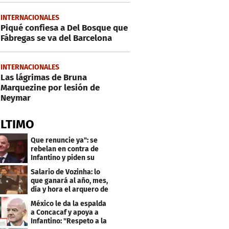
INTERNACIONALES
Piqué confiesa a Del Bosque que
Fábregas se va del Barcelona
INTERNACIONALES
Las lágrimas de Bruna
Marquezine por lesión de
Neymar
ÚLTIMO
Que renuncie ya": se
rebelan en contra de
Infantino y piden su
salida de la FIFA
Salario de Vozinha: lo
que ganará al año, mes,
día y hora el arquero de
Cabo Verde
México le da la espalda
a Concacaf y apoya a
Infantino: "Respeto a la