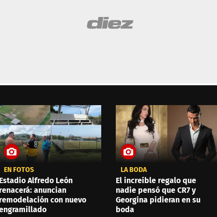
EN FOTOS
LA BODA
Estadio Alfredo León
El increíble regalo que
renacerá: anuncian
nadie pensó que CR7 y
remodelación con nuevo
Georgina pidieran en su
engramillado
boda