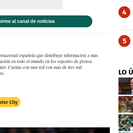
4
irme al canal de noticias
5
ernacional española que distribuye información a más
ción en todo el mundo en los soportes de prensa
ternet. Cuenta con una red con más de tres mil
LO 
es.
ster City