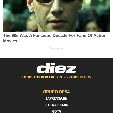
TODOS LOS DERECHOS RESERVADOS ®
2025
GRUPO OPSA
LAPRENSA.HN
ELHERALDO.HN
GOTV