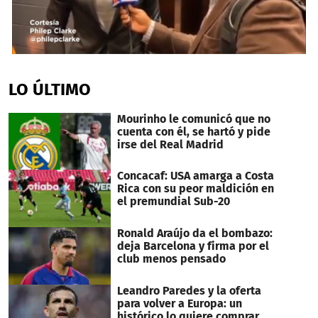
0
seconds
of
LO ÚLTIMO
1
minute,
15
Mourinho le comunicó que no
seconds
cuenta con él, se hartó y pide
irse del Real Madrid
Concacaf: USA amarga a Costa
Rica con su peor maldición en
el premundial Sub-20
Ronald Araújo da el bombazo:
deja Barcelona y firma por el
club menos pensado
Leandro Paredes y la oferta
para volver a Europa: un
histórico lo quiere comprar