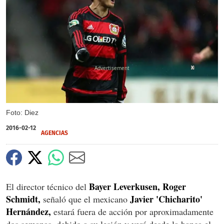
X
Foto: Diez
2016-02-12
AGENCIAS
Bayer Leverkusen, Roger
El director técnico del
Schmidt,
Javier 'Chicharito'
señaló que el mexicano
Hernández,
estará fuera de acción por aproximadamente
dos semanas, debido a su lesión y verá desde la banca el