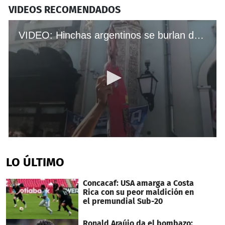
VIDEOS RECOMENDADOS
VIDEO: Hinchas argentinos se burlan de Chile y "entierran" a Vidal
0
seconds
of
LO ÚLTIMO
40
seconds
Concacaf: USA amarga a Costa
Rica con su peor maldición en
el premundial Sub-20
Ronald Araújo da el bombazo: