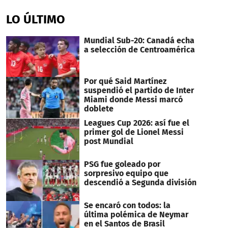
seconds
of
LO ÚLTIMO
40
seconds
Mundial Sub-20: Canadá echa
a selección de Centroamérica
Por qué Said Martínez
suspendió el partido de Inter
Miami donde Messi marcó
doblete
Leagues Cup 2026: así fue el
primer gol de Lionel Messi
post Mundial
PSG fue goleado por
sorpresivo equipo que
descendió a Segunda división
Se encaró con todos: la
última polémica de Neymar
en el Santos de Brasil