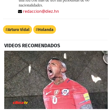
nacionalidades.
redaccion@diez.hn
Arturo Vidal
Holanda
VIDEOS RECOMENDADOS
0