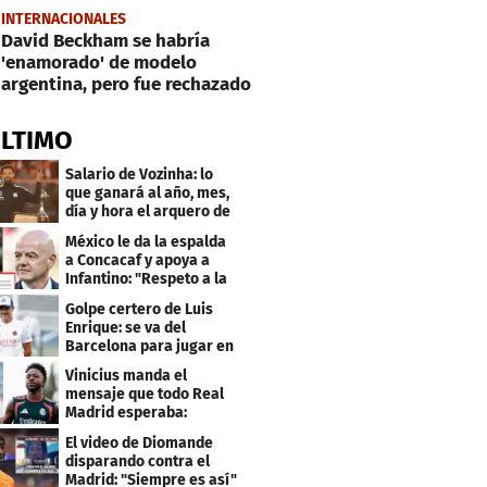
INTERNACIONALES
David Beckham se habría
'enamorado' de modelo
argentina, pero fue rechazado
ÚLTIMO
Salario de Vozinha: lo
que ganará al año, mes,
día y hora el arquero de
Cabo Verde
México le da la espalda
a Concacaf y apoya a
Infantino: "Respeto a la
gobernanza"
Golpe certero de Luis
Enrique: se va del
Barcelona para jugar en
el PSG
Vinicius manda el
mensaje que todo Real
Madrid esperaba:
"Mourinho..."
El video de Diomande
disparando contra el
Madrid: "Siempre es así"