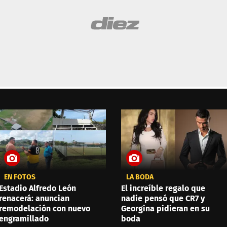
EN FOTOS
LA BODA
Estadio Alfredo León
El increíble regalo que
renacerá: anuncian
nadie pensó que CR7 y
remodelación con nuevo
Georgina pidieran en su
engramillado
boda