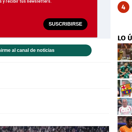
 y recibir tus newsletters.
4
SUSCRIBIRSE
LO 
irme al canal de noticias