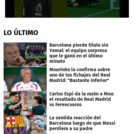
0
seconds
of
LO ÚLTIMO
23
seconds
Barcelona pierde título sin
Yamal: el equipo sorpresa
que le ganó en el último
minuto
Mourinho lo confirma sobre
uno de los fichajes del Real
Madrid: "Bastante inferior"
Carlos Espi da la razón a Mou:
el resultado de Real Madrid
vs Ferencvaros
La sentida reacción del
Barcelona luego de que Messi
perdiera a su padre