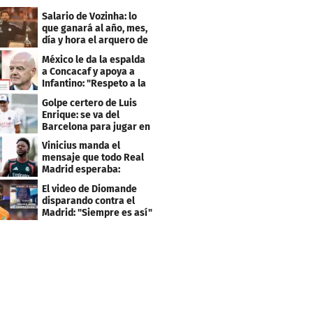
Salario de Vozinha: lo
que ganará al año, mes,
día y hora el arquero de
Cabo Verde
México le da la espalda
a Concacaf y apoya a
Infantino: "Respeto a la
gobernanza"
Golpe certero de Luis
Enrique: se va del
Barcelona para jugar en
el PSG
Vinicius manda el
mensaje que todo Real
Madrid esperaba:
"Mourinho..."
El video de Diomande
disparando contra el
Madrid: "Siempre es así"