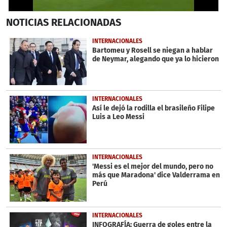
0
NOTICIAS
RELACIONADAS
seconds
of
2
INTERNACIONALES
minutes,
Bartomeu y Rosell se niegan a hablar
52
de Neymar, alegando que ya lo hicieron
seconds
INTERNACIONALES
Así le dejó la rodilla el brasileño Filipe
Luis a Leo Messi
INTERNACIONALES
'Messi es el mejor del mundo, pero no
más que Maradona' dice Valderrama en
Perú
INTERNACIONALES
INFOGRAFÍA: Guerra de goles entre la