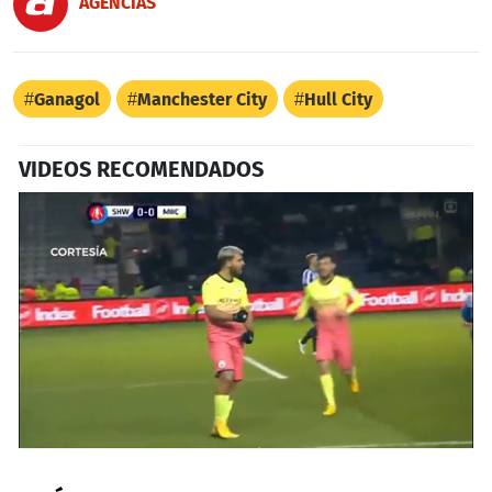
AGENCIAS
Ganagol
Manchester City
Hull City
VIDEOS RECOMENDADOS
0
seconds
of