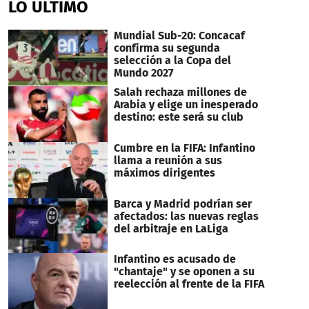
LO ÚLTIMO
54
seconds
Mundial Sub-20: Concacaf
confirma su segunda
selección a la Copa del
Mundo 2027
Salah rechaza millones de
Arabia y elige un inesperado
destino: este será su club
Cumbre en la FIFA: Infantino
llama a reunión a sus
máximos dirigentes
Barca y Madrid podrían ser
afectados: las nuevas reglas
del arbitraje en LaLiga
Infantino es acusado de
"chantaje" y se oponen a su
reelección al frente de la FIFA