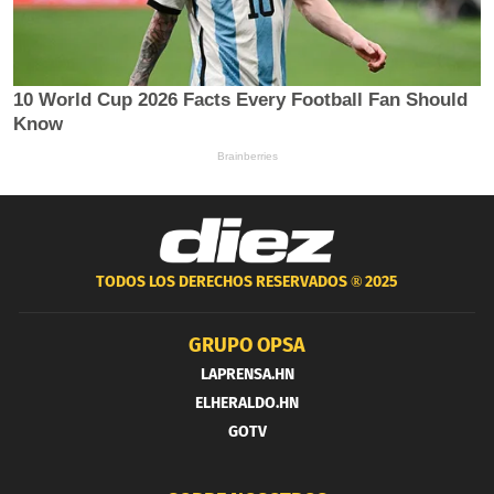
TODOS LOS DERECHOS RESERVADOS ®
2025
GRUPO OPSA
LAPRENSA.HN
ELHERALDO.HN
GOTV