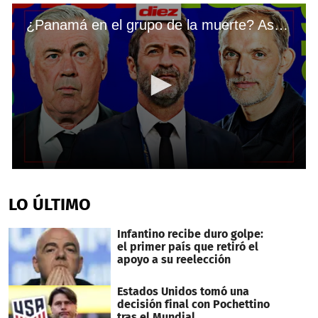
¿Panamá en el grupo de la muerte? Así quedaron los grupos del Mundial United 2026
0
seconds
of
LO ÚLTIMO
17
minutes,
59
Infantino recibe duro golpe:
seconds
el primer país que retiró el
apoyo a su reelección
Estados Unidos tomó una
decisión final con Pochettino
tras el Mundial