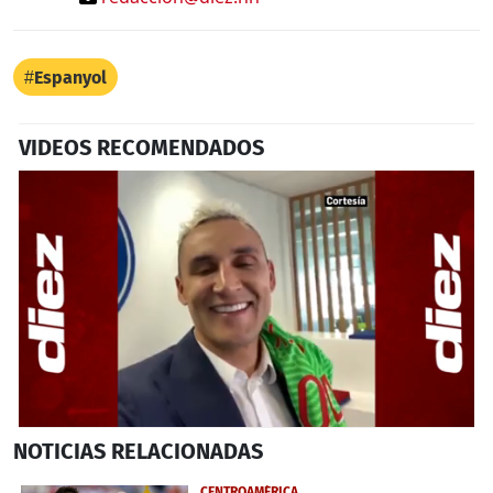
Espanyol
VIDEOS RECOMENDADOS
0
NOTICIAS
RELACIONADAS
seconds
of
23
CENTROAMÉRICA