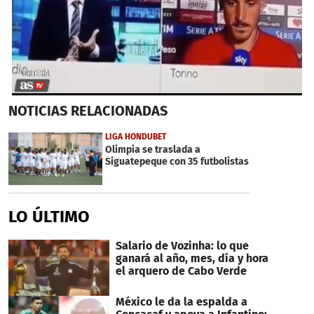
0
NOTICIAS
RELACIONADAS
seconds
of
31
LIGA HONDUBET
seconds
Olimpia se traslada a
Siguatepeque con 35 futbolistas
LO ÚLTIMO
Salario de Vozinha: lo que
ganará al año, mes, día y hora
el arquero de Cabo Verde
México le da la espalda a