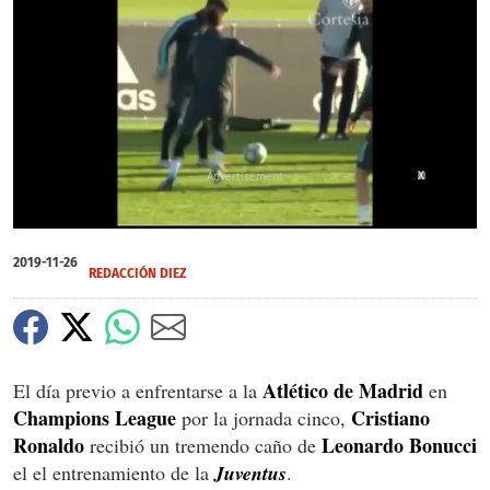
X
0
of
2019-11-26
32
REDACCIÓN DIEZ
seconds
Atlético de Madrid
El día previo a enfrentarse a la
en
Champions League
Cristiano
por la jornada cinco,
Ronaldo
Leonardo Bonucci
recibió un tremendo caño de
el el entrenamiento de la
Juventus
.