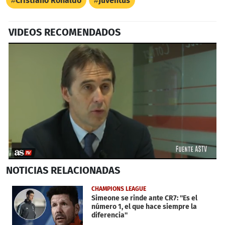
Cristiano Ronaldo
Juventus
VIDEOS RECOMENDADOS
0
NOTICIAS
RELACIONADAS
seconds
of
34
CHAMPIONS LEAGUE
seconds
Simeone se rinde ante CR7: ''Es el
número 1, el que hace siempre la
diferencia''