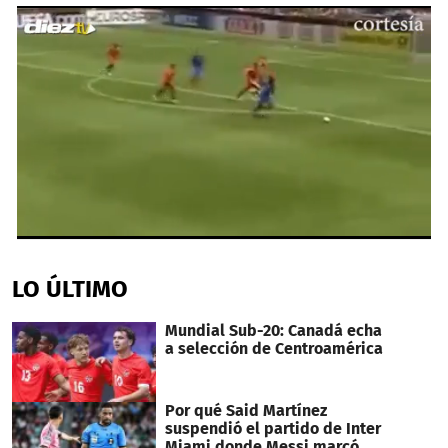
0
seconds
of
LO ÚLTIMO
49
seconds
Mundial Sub-20: Canadá echa
a selección de Centroamérica
Por qué Said Martínez
suspendió el partido de Inter
Miami donde Messi marcó