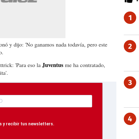
1
ionó y dijo: 'No ganamos nada todavía, pero este
2
o.
Juventus
trick: 'Para eso la
me ha contratado,
ta'.
3
4
 y recibir tus newsletters.