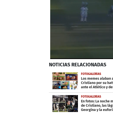
0
NOTICIAS
RELACIONADAS
seconds
of
1
FOTOGALERÍAS
minute,
Los memes alaban 
23
Cristiano por su hat
seconds
Volume
ante el Atlético y d
0%
al Real Madrid
FOTOGALERÍAS
En fotos: La noche 
de Cristiano, las lá
Georgina y la eufor