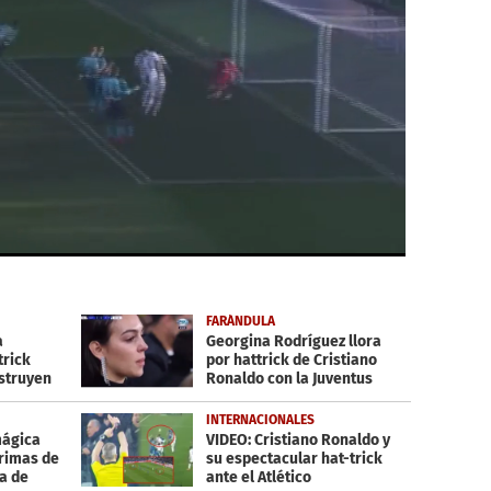
FARÁNDULA
a
Georgina Rodríguez llora
trick
por hattrick de Cristiano
estruyen
Ronaldo con la Juventus
INTERNACIONALES
mágica
VIDEO: Cristiano Ronaldo y
grimas de
su espectacular hat-trick
ia de
ante el Atlético