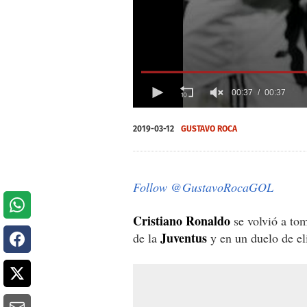
00:37
00:37
0
of
2019-03-12
GUSTAVO ROCA
37
seconds
Volume
0%
Follow @GustavoRocaGOL
Cristiano Ronaldo
se volvió a to
Juventus
de la
y en un duelo de el