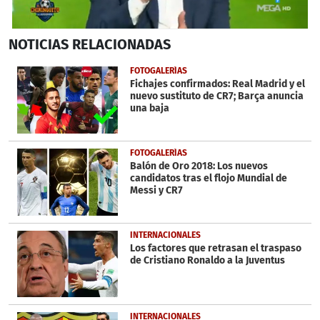
0
NOTICIAS
RELACIONADAS
seconds
of
1
FOTOGALERÍAS
minute,
Fichajes confirmados: Real Madrid y el
5
nuevo sustituto de CR7; Barça anuncia
seconds
una baja
FOTOGALERÍAS
Balón de Oro 2018: Los nuevos
candidatos tras el flojo Mundial de
Messi y CR7
INTERNACIONALES
Los factores que retrasan el traspaso
de Cristiano Ronaldo a la Juventus
INTERNACIONALES