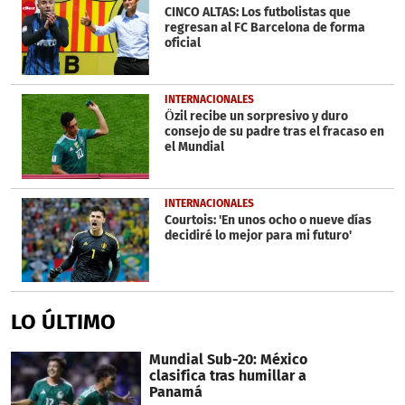
CINCO ALTAS: Los futbolistas que
regresan al FC Barcelona de forma
oficial
INTERNACIONALES
Özil recibe un sorpresivo y duro
consejo de su padre tras el fracaso en
el Mundial
INTERNACIONALES
Courtois: 'En unos ocho o nueve días
decidiré lo mejor para mi futuro'
LO ÚLTIMO
Mundial Sub-20: México
clasifica tras humillar a
Panamá