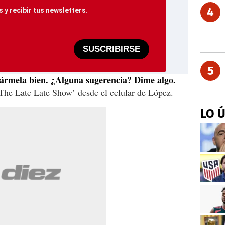
4
 y recibir tus newsletters.
SUSCRIBIRSE
5
sármela bien. ¿Alguna sugerencia? Dime algo.
 ‘The Late Late Show’ desde el celular de López.
LO 