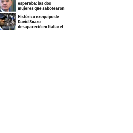
esperaba: las dos
mujeres que sabotearon
sus planes con el
Histórico exequipo de
Mundial
David Suazo
desapareció en Italia: el
fin de una era