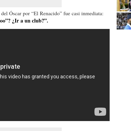
 del Óscar por “El Renacido” fue casi inmediata:
boo”? ¿Ir a un club?”.