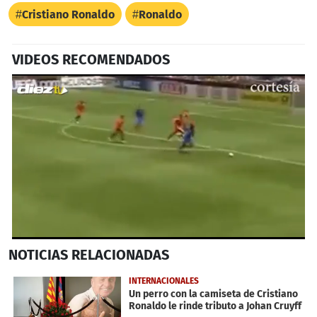
Cristiano Ronaldo
Ronaldo
VIDEOS RECOMENDADOS
0
NOTICIAS
RELACIONADAS
seconds
of
49
INTERNACIONALES
seconds
Un perro con la camiseta de Cristiano
Ronaldo le rinde tributo a Johan Cruyff