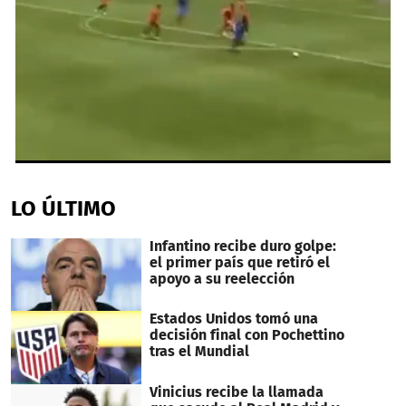
0
seconds
of
LO ÚLTIMO
49
seconds
Infantino recibe duro golpe:
el primer país que retiró el
apoyo a su reelección
Estados Unidos tomó una
decisión final con Pochettino
tras el Mundial
Vinicius recibe la llamada