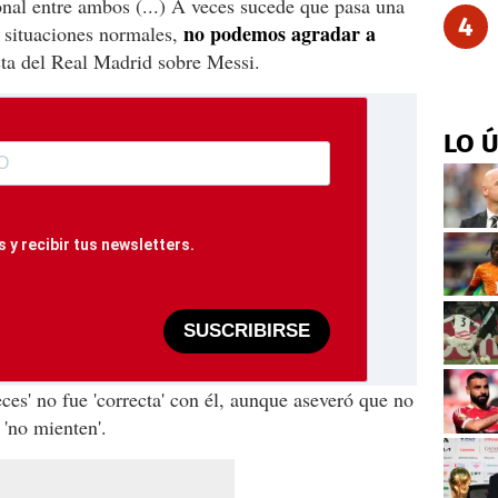
nal entre ambos (...) A veces sucede que pasa una
4
no podemos agradar a
 situaciones normales,
ista del Real Madrid sobre Messi.
LO 
 y recibir tus newsletters.
SUSCRIBIRSE
ces' no fue 'correcta' con él, aunque aseveró que no
 'no mienten'.