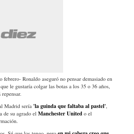
o febrero- Ronaldo aseguró no pensar demasiado en
 que le gustaría colgar las botas a los 35 o 36 años,
 repensar.
'la guinda que faltaba al pastel'
eal Madrid sería
,
Manchester United
a de su agrado el
o el
ormación.
en mi cabeza creo que
os. Sé que los tengo, pero