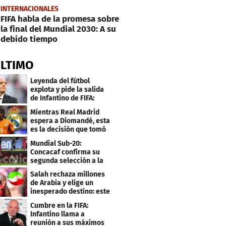
INTERNACIONALES
FIFA habla de la promesa sobre
la final del Mundial 2030: A su
debido tiempo
ÚLTIMO
Leyenda del fútbol
explota y pide la salida
de Infantino de FIFA:
"Deshonesto y cobarde"
Mientras Real Madrid
espera a Diomandé, esta
es la decisión que tomó
el jugador
Mundial Sub-20:
Concacaf confirma su
segunda selección a la
Copa del Mundo 2027
Salah rechaza millones
de Arabia y elige un
inesperado destino: este
será su club
Cumbre en la FIFA:
Infantino llama a
reunión a sus máximos