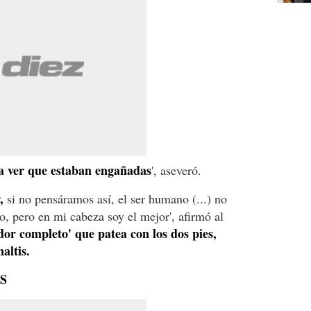
n a ver que estaban engañadas
', aseveró.
,
si no pensáramos así, el ser humano (...) no
o, pero en mi cabeza soy el mejor', afirmó al
dor completo' que patea con los dos pies,
altis.
S