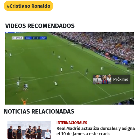
Cristiano Ronaldo
VIDEOS RECOMENDADOS
Próximo
1
NOTICIAS
RELACIONADAS
second
of
20
INTERNACIONALES
seconds
Real Madrid actualiza dorsales y asigna
el 10 de James a este crack