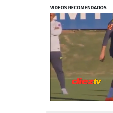
VIDEOS RECOMENDADOS
0
seconds
of