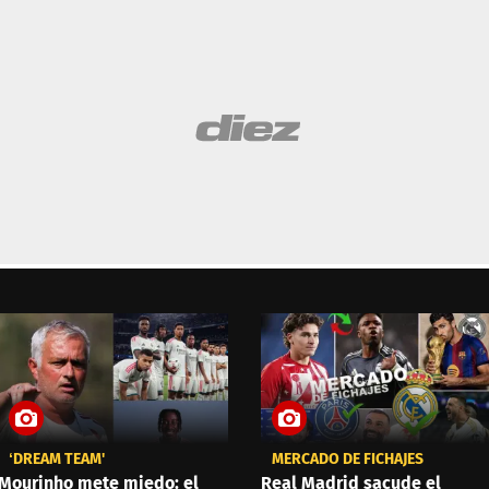
‘DREAM TEAM'
MERCADO DE FICHAJES
Mourinho mete miedo: el
Real Madrid sacude el