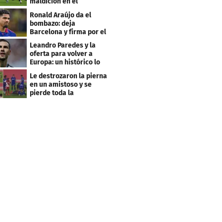
maldición en el
premundial Sub-20
Ronald Araújo da el
bombazo: deja
Barcelona y firma por el
club menos pensado
Leandro Paredes y la
oferta para volver a
Europa: un histórico lo
quiere comprar
Le destrozaron la pierna
en un amistoso y se
pierde toda la
temporada en LaLiga