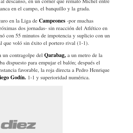
 al descanso, en un córner que remató Míchel entre
lanca en el campo, el banquillo y la grada.
Campeones
turo en la Liga de
-por muchas
óximas dos jornadas- sin reacción del Atlético en
inó con 55 minutos de impotencia y suplicio con un
 que voló sin éxito el portero rival (1-1).
Qarabag,
n un contragolpe del
a un metro de la
aba dispuesto para empujar el balón; después el
nstancia favorable, la roja directa a Pedro Henrique
iego God
ín.
1-1 y superioridad numérica.