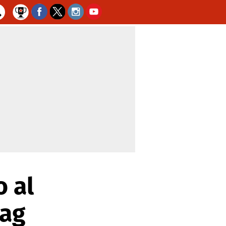
o al
bag