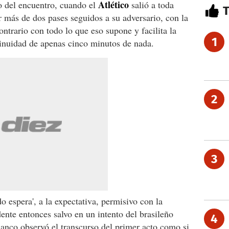
Atlé
tico
io del encuentro, cuando el
salió a toda
r más de dos pases seguidos a su adversario, con la
ntrario con todo lo que eso supone y facilita la
1
tinuidad de apenas cinco minutos de nada.
2
3
 espera', a la expectativa, permisivo con la
ente entonces salvo en un intento del brasileño
4
lanco observó el transcurso del primer acto como si