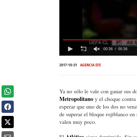
00:36
00:36
0
seconds
2017-10-31
AGENCIA EFE
of
0
seconds
Volume
0%
Ya no sólo le vale con ganar sus do
Metropolitano
y el choque contra
esperar que uno de los dos no venz
de superar el bloque rojiblanco en
valen muy poco.
Atlé
tico
El
sigue deprimido. Sin ce