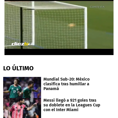
0
seconds
of
LO ÚLTIMO
48
seconds
Mundial Sub-20: México
clasifica tras humillar a
Panamá
Messi llegó a 921 goles tras
su doblete en la Leagues Cup
con el Inter Miami