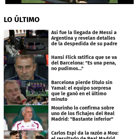
0
seconds
of
LO ÚLTIMO
13
seconds
Así fue la llegada de Messi a
Argentina y revelan detalles
de la despedida de su padre
Hansi Flick ratifica que se va
del Barcelona: "Es una pena,
no pudimos..."
Barcelona pierde título sin
Yamal: el equipo sorpresa
que le ganó en el último
minuto
Mourinho lo confirma sobre
uno de los fichajes del Real
Madrid: "Bastante inferior"
Carlos Espi da la razón a Mou:
el resultado de Real Madrid