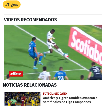
Tigres
VIDEOS RECOMENDADOS
0
NOTICIAS
RELACIONADAS
seconds
of
4
FÚTBOL MEXICANO
minutes,
América y Tigres también avanzan a
29
semifinales de Liga Campeones
seconds