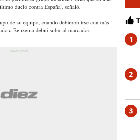
último duelo contra España', señaló.
mpo de su equipo, cuando debieron irse con más
ulado a Benzema debió subir al marcador.
1
2
3