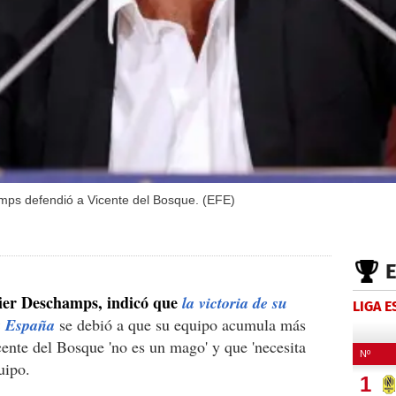
mps defendió a Vicente del Bosque. (EFE)
dier Deschamps, indicó que
la victoria de su
LIGA 
 a España
se debió a que su equipo acumula más
ente del Bosque 'no es un mago' y que 'necesita
uipo.