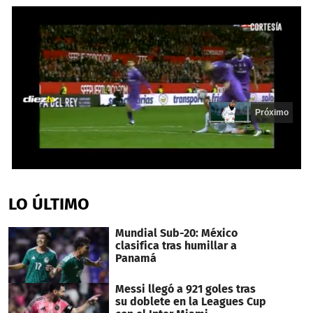
Próximo
0
seconds
of
LO ÚLTIMO
18
seconds
Mundial Sub-20: México
clasifica tras humillar a
Panamá
Messi llegó a 921 goles tras
su doblete en la Leagues Cup