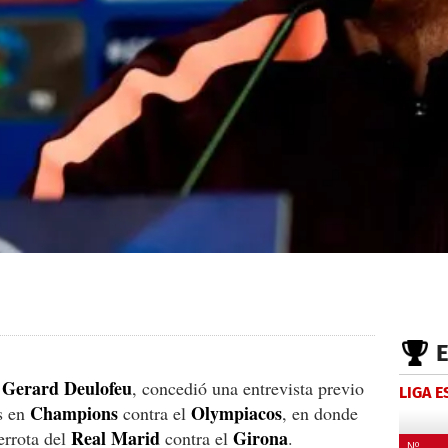
Gerard Deulofeu
,
, concedió una entrevista previo
LIGA 
Champions
Olympiacos
es en
contra el
, en donde
Real Marid
Girona
derrota del
contra el
.