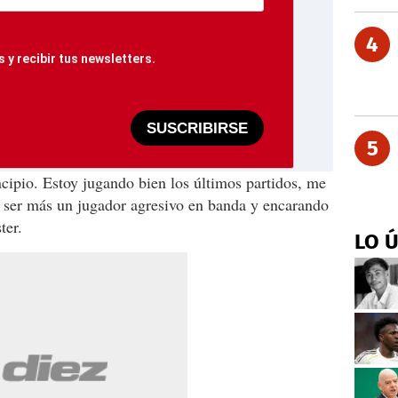
4
 y recibir tus newsletters.
SUSCRIBIRSE
5
cipio. Estoy jugando bien los últimos partidos, me
 ser más
un jugador agresivo en banda y encarando
ter.
LO 