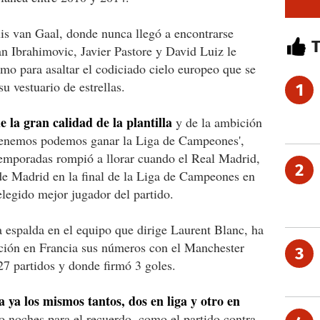
is van Gaal, donde nunca llegó a encontrarse
n Ibrahimovic, Javier Pastore y David Luiz le
amo para asaltar el codiciado cielo europeo que se
su vestuario de estrellas.
1
 la gran calidad de la plantilla
y de la ambición
 tenemos podemos ganar la Liga de Campeones',
temporadas rompió a llorar cuando el Real Madrid,
2
o de Madrid en la final de la Liga de Campeones en
legido mejor jugador del partido.
la espalda en el equipo que dirige Laurent Blanc, ha
ción en Francia sus números con el Manchester
3
27 partidos y donde firmó 3 goles.
ya los mismos tantos, dos en liga y otro en
noches para el recuerdo, como el partido contra