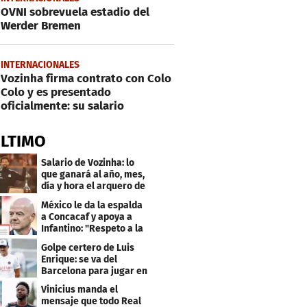
OVNI sobrevuela estadio del
Werder Bremen
INTERNACIONALES
Vozinha firma contrato con Colo
Colo y es presentado
oficialmente: su salario
ÚLTIMO
Salario de Vozinha: lo
que ganará al año, mes,
día y hora el arquero de
Cabo Verde
México le da la espalda
a Concacaf y apoya a
Infantino: "Respeto a la
gobernanza"
Golpe certero de Luis
Enrique: se va del
Barcelona para jugar en
el PSG
Vinicius manda el
mensaje que todo Real