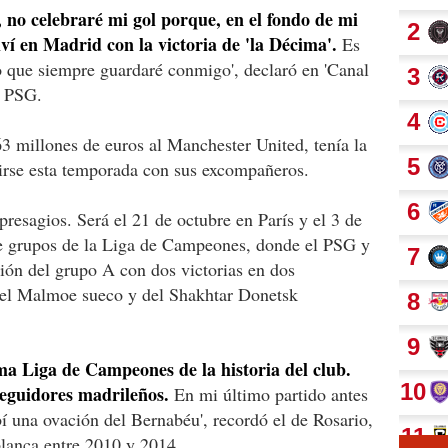
 no celebraré mi gol porque, en el fondo de mi
ví en Madrid con la victoria de 'la Décima'.
Es
o que siempre guardaré conmigo', declaró en 'Canal
l PSG.
63 millones de euros al Manchester United, tenía la
dirse esta temporada con sus excompañeros.
resagios. Será el 21 de octubre en París y el 3 de
de grupos de la Liga de Campeones, donde el PSG y
ción del grupo A con dos victorias en dos
del Malmoe sueco y del Shakhtar Donetsk
ma Liga de Campeones de la historia del club.
seguidores madrileños.
En mi último partido antes
í una ovación del Bernabéu', recordó el de Rosario,
blanca entre 2010 y 2014.