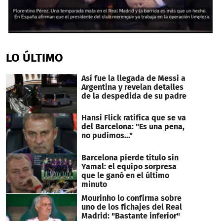
0
seconds
of
LO ÚLTIMO
1
minute,
28
Así fue la llegada de Messi a
seconds
Argentina y revelan detalles
de la despedida de su padre
Hansi Flick ratifica que se va
del Barcelona: "Es una pena,
no pudimos..."
Barcelona pierde título sin
Yamal: el equipo sorpresa
que le ganó en el último
minuto
Mourinho lo confirma sobre
uno de los fichajes del Real
Madrid: "Bastante inferior"