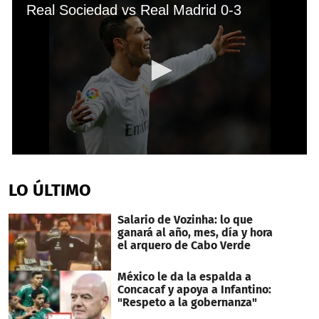
Real Sociedad vs Real Madrid 0-3
0
seconds
of
LO ÚLTIMO
1
minute,
23
Salario de Vozinha: lo que
seconds
ganará al año, mes, día y hora
el arquero de Cabo Verde
México le da la espalda a
Concacaf y apoya a Infantino:
"Respeto a la gobernanza"