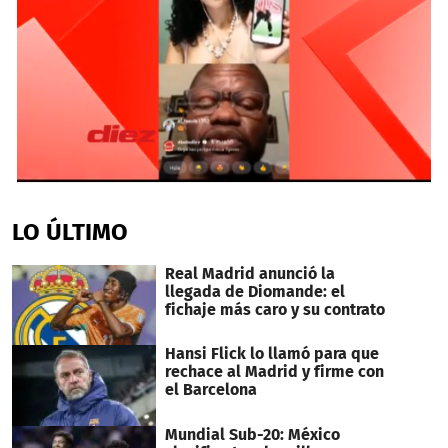
1
second
of
LO ÚLTIMO
4
minutes,
16
Real Madrid anunció la
seconds
llegada de Diomande: el
fichaje más caro y su contrato
Hansi Flick lo llamó para que
rechace al Madrid y firme con
el Barcelona
Mundial Sub-20: México