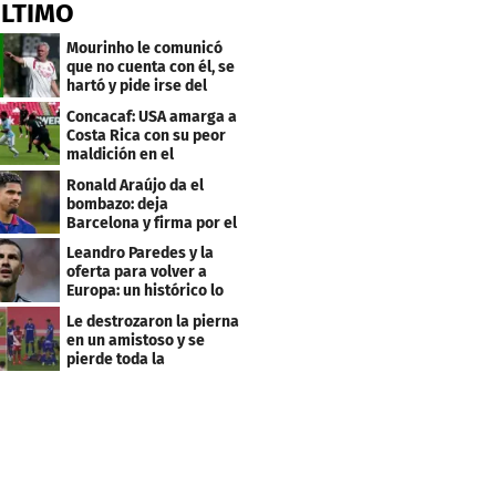
ÚLTIMO
Mourinho le comunicó
que no cuenta con él, se
hartó y pide irse del
Real Madrid
Concacaf: USA amarga a
Costa Rica con su peor
maldición en el
premundial Sub-20
Ronald Araújo da el
bombazo: deja
Barcelona y firma por el
club menos pensado
Leandro Paredes y la
oferta para volver a
Europa: un histórico lo
quiere comprar
Le destrozaron la pierna
en un amistoso y se
pierde toda la
temporada en LaLiga