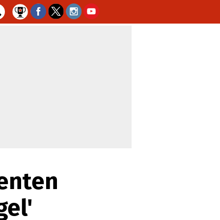
tenten
el'