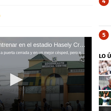
4
5
Niegan a Honduras entrenar en el estadio Hasely Crawford en Trinidad
Jorge Luis Pinto quería entrenar a puerta cerrada y en un mejor césped, pero no fue posible
LO 