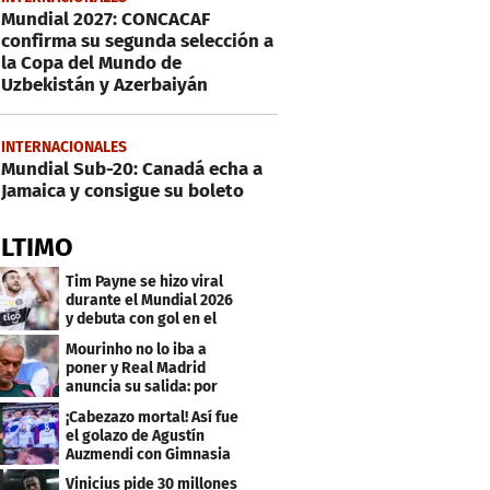
Mundial 2027: CONCACAF
confirma su segunda selección a
la Copa del Mundo de
Uzbekistán y Azerbaiyán
INTERNACIONALES
Mundial Sub-20: Canadá echa a
Jamaica y consigue su boleto
ÚLTIMO
Tim Payne se hizo viral
durante el Mundial 2026
y debuta con gol en el
Olimpia
Mourinho no lo iba a
poner y Real Madrid
anuncia su salida: por
este club firmó
¡Cabezazo mortal! Así fue
el golazo de Agustín
Auzmendi con Gimnasia
Vinicius pide 30 millones