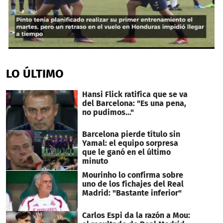
0
seconds
of
LO ÚLTIMO
39
seconds
Hansi Flick ratifica que se va
del Barcelona: "Es una pena,
no pudimos..."
Barcelona pierde título sin
Yamal: el equipo sorpresa
que le ganó en el último
minuto
Mourinho lo confirma sobre
uno de los fichajes del Real
Madrid: "Bastante inferior"
Carlos Espi da la razón a Mou: