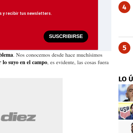
4
 y recibir tus newsletters.
SUSCRIBIRSE
5
oblema
. Nos conocemos desde hace muchísimos
 lo suyo en el campo
, es evidente, las cosas fuera
LO 