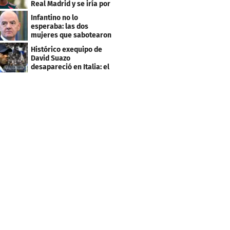
Real Madrid y se iría por
este salario
Infantino no lo
esperaba: las dos
mujeres que sabotearon
sus planes con el
Histórico exequipo de
Mundial
David Suazo
desapareció en Italia: el
fin de una era