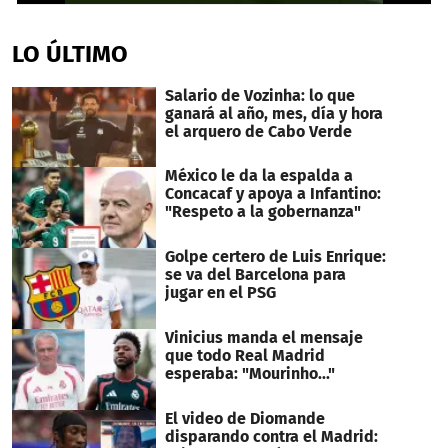
0
seconds
of
LO ÚLTIMO
1
minute,
8
Salario de Vozinha: lo que
seconds
ganará al año, mes, día y hora
el arquero de Cabo Verde
México le da la espalda a
Concacaf y apoya a Infantino:
"Respeto a la gobernanza"
Golpe certero de Luis Enrique:
se va del Barcelona para
jugar en el PSG
Vinicius manda el mensaje
que todo Real Madrid
esperaba: "Mourinho..."
El video de Diomande
disparando contra el Madrid: