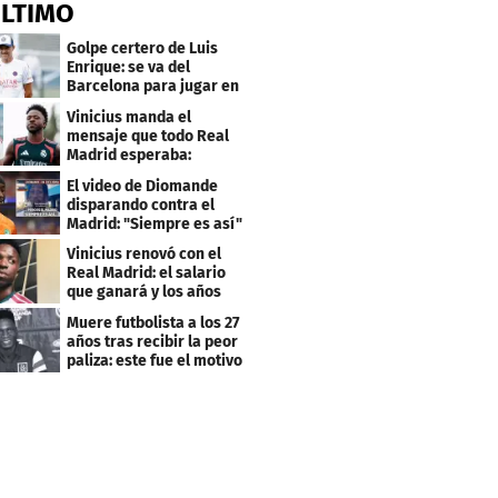
ÚLTIMO
Golpe certero de Luis
Enrique: se va del
Barcelona para jugar en
el PSG
Vinicius manda el
mensaje que todo Real
Madrid esperaba:
"Mourinho..."
El video de Diomande
disparando contra el
Madrid: "Siempre es así"
Vinicius renovó con el
Real Madrid: el salario
que ganará y los años
que firmó
Muere futbolista a los 27
años tras recibir la peor
paliza: este fue el motivo