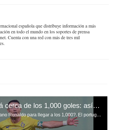
ernacional española que distribuye información a más
ción en todo el mundo en los soportes de prensa
ternet. Cuenta con una red con más de tres mil
es.
​Cristiano Ronaldo está cerca de los 1,000 goles: así fue el increíble doblete del portugués en el triunfo del Al-Nassr
¿Cuántos goles le faltan a Cristiano Ronaldo para llegar a los 1,000?. El portugués anotó un nuevo doblete en la victoria del Al-Nassr.