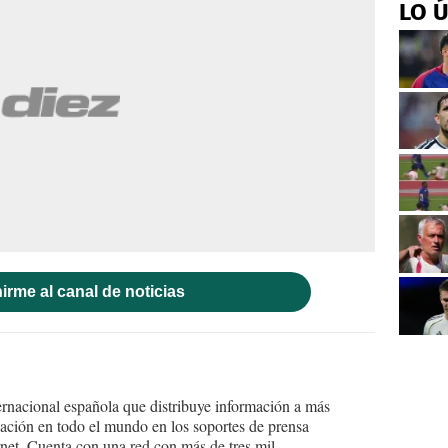
LO 
irme al canal de noticias
ernacional española que distribuye información a más
ción en todo el mundo en los soportes de prensa
ternet. Cuenta con una red con más de tres mil