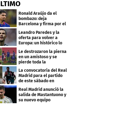
ÚLTIMO
Ronald Araújo da el
bombazo: deja
Barcelona y firma por el
club menos pensado
Leandro Paredes y la
oferta para volver a
Europa: un histórico lo
quiere comprar
Le destrozaron la pierna
en un amistoso y se
pierde toda la
temporada en LaLiga
La convocatoria del Real
Madrid para el partido
de este sábado en
Budapest
Real Madrid anunció la
salida de Mastantuono y
su nuevo equipo