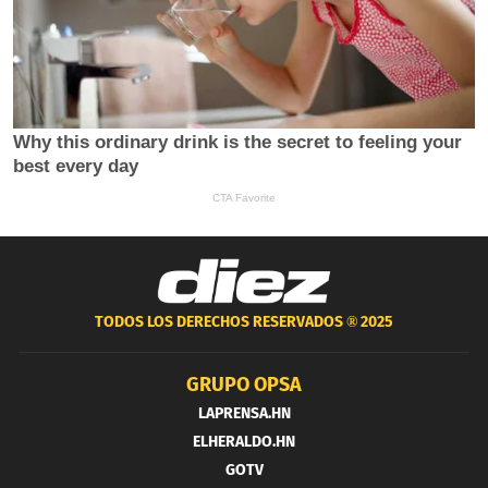
TODOS LOS DERECHOS RESERVADOS ®
2025
GRUPO OPSA
LAPRENSA.HN
ELHERALDO.HN
GOTV