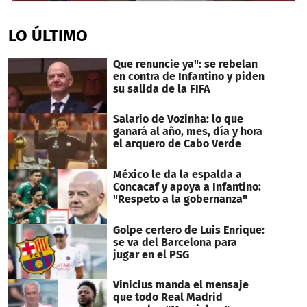
0
seconds
of
LO ÚLTIMO
34
seconds
Que renuncie ya": se rebelan
en contra de Infantino y piden
su salida de la FIFA
Salario de Vozinha: lo que
ganará al año, mes, día y hora
el arquero de Cabo Verde
México le da la espalda a
Concacaf y apoya a Infantino:
"Respeto a la gobernanza"
Golpe certero de Luis Enrique:
se va del Barcelona para
jugar en el PSG
Vinicius manda el mensaje
que todo Real Madrid