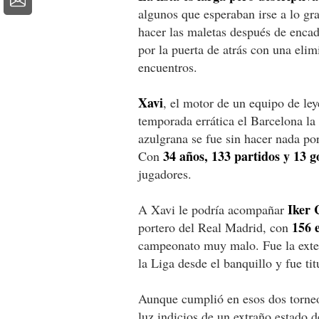
algunos que esperaban irse a lo gra
hacer las maletas después de enca
por la puerta de atrás con una eli
encuentros.
Xavi
, el motor de un equipo de le
temporada errática el Barcelona la
azulgrana se fue sin hacer nada po
34 años, 133 partidos y 13 g
Con
jugadores.
Iker C
A Xavi le podría acompañar
156 
portero del Real Madrid, con
campeonato muy malo. Fue la exte
la Liga desde el banquillo y fue t
Aunque cumplió en esos dos torneos,
luz indicios de un extraño estado 