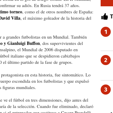
onfirmar su adiós. En Rusia tendrá 37 años.
ltimo torneo
, como el de otros nombres de España:
avid Villa
, el máximo goleador de la historia del
1
er a grandes futbolistas en un Mundial. También
lo y Gianluigi Buffon
, dos supervivientes del
ransalpino, el Mundial de 2006 disputado en
útbol italiano que se despidieron cabizbajos
2
 el último partido de la fase de grupos.
protagonista en esta historia, fue sintomático. Lo
cuerpo escondida en los futbolistas y que expulsó
s figuras mundiales.
3
 ve el fútbol en tres dimensiones, dijo antes del
raría de la selección. Cuando fue eliminado, declaró
n si el entrenador que sustituya a Cesare Prandelli