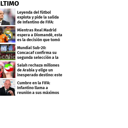
ÚLTIMO
Leyenda del fútbol
explota y pide la salida
de Infantino de FIFA:
"Deshonesto y cobarde"
Mientras Real Madrid
espera a Diomandé, esta
es la decisión que tomó
el jugador
Mundial Sub-20:
Concacaf confirma su
segunda selección a la
Copa del Mundo 2027
Salah rechaza millones
de Arabia y elige un
inesperado destino: este
será su club
Cumbre en la FIFA:
Infantino llama a
reunión a sus máximos
dirigentes