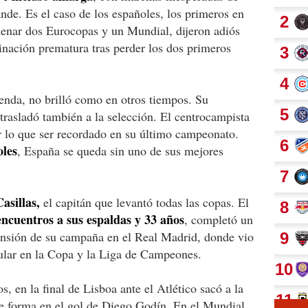
nde. Es el caso de los españoles, los primeros en
denar dos Eurocopas y un Mundial, dijeron adiós
minación prematura tras perder los dos primeros
yenda, no brilló como en otros tiempos. Su
 trasladó también a la selección. El centrocampista
r lo que ser recordado en su último campeonato.
oles
, España se queda sin uno de sus mejores
asillas,
el capitán que levantó todas las copas. El
encuentros a sus espaldas y 33 años
, completó un
nsión de su campaña en el Real Madrid, donde vio
itular en la Copa y la Liga de Campeones.
 en la final de Lisboa ante el Atlético sacó a la
de forma en el gol de Diego Godín. En el Mundial,