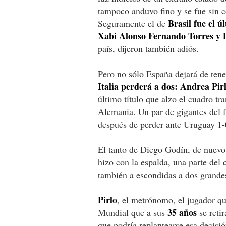
tampoco anduvo fino y se fue sin c
Brasil fue el ú
Seguramente el de
Xabi Alonso Fernando Torres y D
país, dijeron también adiós.
Pero no sólo España dejará de ten
Italia perderá a dos: Andrea Pir
último título que alzo el cuadro t
Alemania. Un par de gigantes del f
después de perder ante Uruguay 1-0
El tanto de Diego Godín, de nuevo 
hizo con la espalda, una parte del 
también a escondidas a dos grande
Pirlo
, el metrónomo, el jugador que
35 años
Mundial que a sus
se reti
que podría replantearse esa decisió