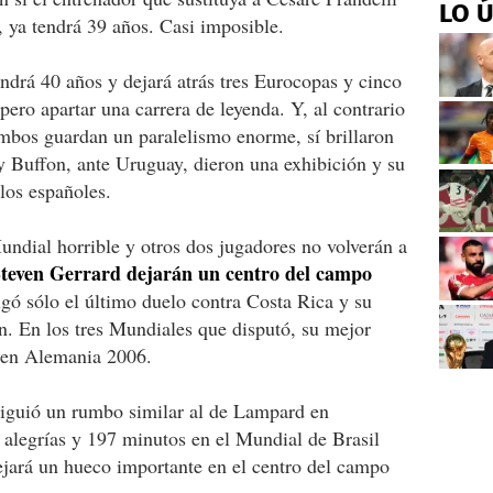
LO 
, ya tendrá 39 años. Casi imposible.
tendrá 40 años y dejará atrás tres Eurocopas y cinco
 pero apartar una carrera de leyenda. Y, al contrario
mbos guardan un paralelismo enorme, sí brillaron
, y Buffon, ante Uruguay, dieron una exhibición y su
los españoles.
ndial horrible y otros dos jugadores no volverán a
even Gerrard dejarán un centro del campo
ugó sólo el último duelo contra Costa Rica y su
ón. En los tres Mundiales que disputó, su mejor
al en Alemania 2006.
 siguió un rumbo similar al de Lampard en
 alegrías y 197 minutos en el Mundial de Brasil
ejará un hueco importante en el centro del campo